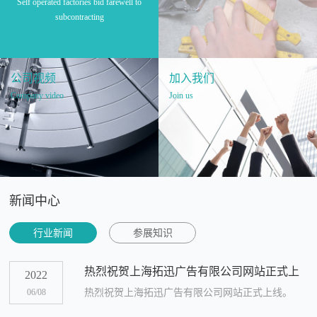
Self operated factories bid farewell to
subcontracting
公司视频
加入我们
Company video
Join us
新闻中心
行业新闻
参展知识
热烈祝贺上海拓迅广告有限公司网站正式上
2022
线
06/08
热烈祝贺上海拓迅广告有限公司网站正式上线。