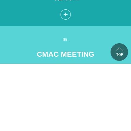
06-
CMAC MEETING
CMAC会议
07-
HAPPY FAMILY DAY