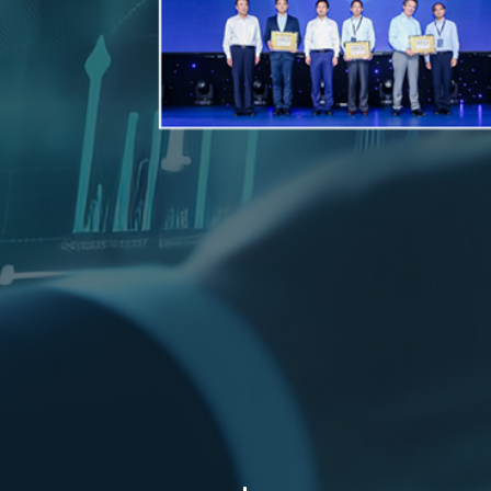
行
参
联
业
展
系
新
知
闻
识
拓
迅
联
系
拓
迅