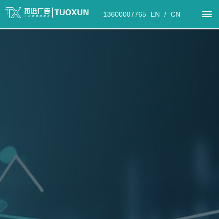
13600007765
EN
/
CN
首
页
案
例
展
示
全
商
室
活
进
球
业
内
动
博
临
空
外
策
展
间
装
划
会