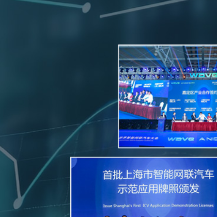
潢
搭
建
走
进
拓
迅
公
精
加
新
司
致
入
闻
简
设
我
介
计
们
中
心